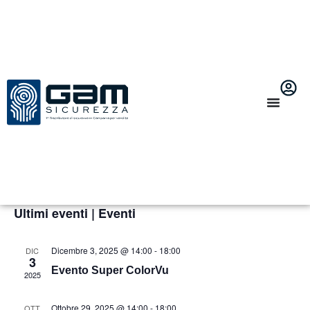
Non ci sono eventi previsti.
9/8/2026
Ev
Vi
Mese
Seleziona
Vi
la
Na
data.
Non ci sono eventi previsti.
Na
Ultimi eventi | Eventi
Dicembre 3, 2025 @ 14:00
-
18:00
DIC
3
Evento Super ColorVu
2025
Ottobre 29, 2025 @ 14:00
-
18:00
OTT