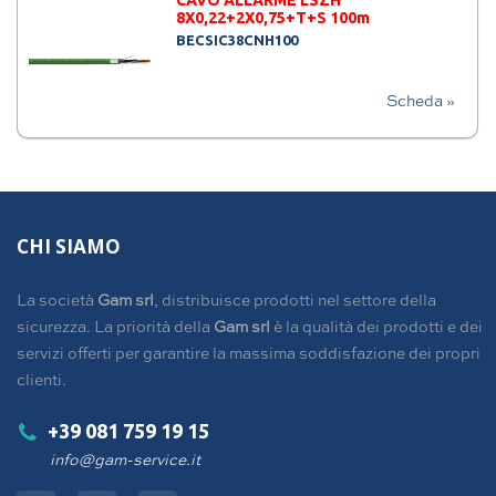
CAVO ALLARME LSZH
8X0,22+2X0,75+T+S 100m
BECSIC38CNH100
Scheda »
CHI SIAMO
La società
Gam srl
, distribuisce prodotti nel settore della
sicurezza. La priorità della
Gam srl
è la qualità dei prodotti e dei
servizi offerti per garantire la massima soddisfazione dei propri
clienti.
+39 081 759 19 15
info@gam-service.it