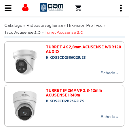
Catalogo
»
Videosorveglianza
»
Hikvision Pro Tvcc
»
Tvcc Acusense 2.0
»
Turret Acusense 2.0
TURRET 4K 2,8mm ACUSENSE WDR120
AUDIO
HIKDS2CD2386G2IU28
Scheda »
TURRET IP 2MP VF 2.8-12mm
ACUSENSE IR40m
HIKDS2CD2H26G2IZS
Scheda »