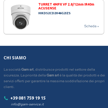
TURRET 4MPX VF 2.8/12mm IR40m
ACUSENSE
HIKDS2CD2H46G2IZS
Scheda »
CHI SIAMO
La società
Gam srl
, distribuisce prodotti nel settore della
sicurezza. La priorità della
Gam srl
è la qualità dei prodotti e dei
servizi offerti per garantire la massima soddisfazione dei propri
clienti.
+39 081 759 19 15
info@gam-service.it