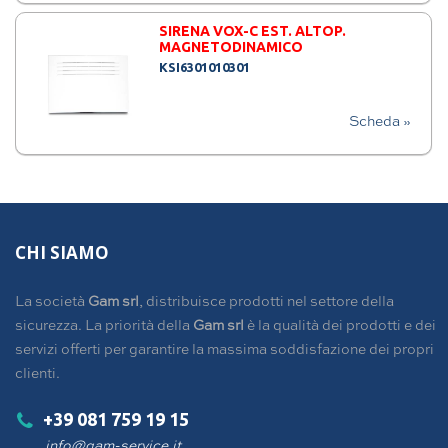
SIRENA VOX-C EST. ALTOP.
MAGNETODINAMICO
KSI6301010301
Scheda »
CHI SIAMO
La società
Gam srl
, distribuisce prodotti nel settore della
sicurezza. La priorità della
Gam srl
è la qualità dei prodotti e dei
servizi offerti per garantire la massima soddisfazione dei propri
clienti.
+39 081 759 19 15
info@gam-service.it