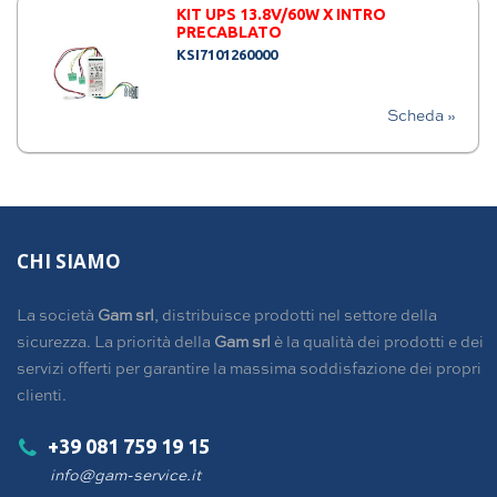
KIT UPS 13.8V/60W X INTRO
PRECABLATO
KSI7101260000
Scheda »
CHI SIAMO
La società
Gam srl
, distribuisce prodotti nel settore della
sicurezza. La priorità della
Gam srl
è la qualità dei prodotti e dei
servizi offerti per garantire la massima soddisfazione dei propri
clienti.
+39 081 759 19 15
info@gam-service.it