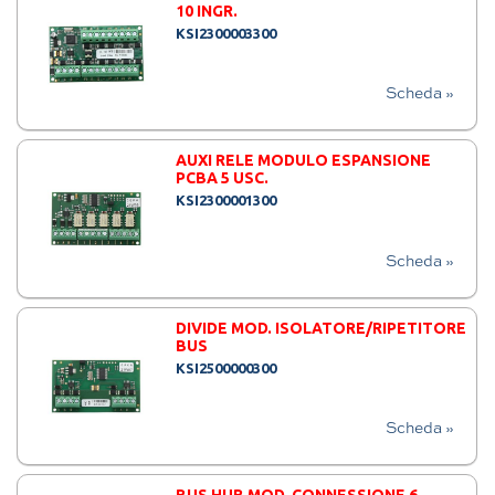
10 INGR.
KSI2300003300
Scheda »
AUXI RELE MODULO ESPANSIONE
PCBA 5 USC.
KSI2300001300
Scheda »
DIVIDE MOD. ISOLATORE/RIPETITORE
BUS
KSI2500000300
Scheda »