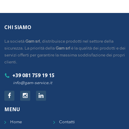
CHI SIAMO
La società
Gam srl
, distribuisce prodotti nel settore della
sicurezza. La priorità della
Gam srl
è la qualità dei prodotti e dei
servizi offerti per garantire la massima soddisfazione dei propri
clienti.
+39 081 759 19 15
info@gam-service.it
MENU
Home
Contatti