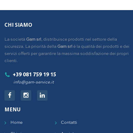
CHI SIAMO
La società
Gam srl
, distribuisce prodotti nel settore della
sicurezza. La priorità della
Gam srl
è la qualità dei prodotti e dei
servizi offerti per garantire la massima soddisfazione dei propri
clienti.
+39 081 759 19 15
info@gam-service.it
MENU
Home
Contatti