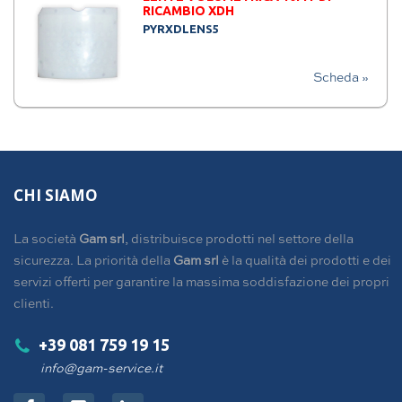
RICAMBIO XDH
PYRXDLENS5
Scheda »
CHI SIAMO
La società
Gam srl
, distribuisce prodotti nel settore della
sicurezza. La priorità della
Gam srl
è la qualità dei prodotti e dei
servizi offerti per garantire la massima soddisfazione dei propri
clienti.
+39 081 759 19 15
info@gam-service.it