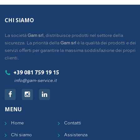
CHI SIAMO
La società
Gam srl
, distribuisce prodotti nel settore della
sicurezza. La priorità della
Gam srl
è la qualità dei prodotti e dei
servizi offerti per garantire la massima soddisfazione dei propri
clienti.
+39 081 759 19 15
info@gam-service.it
MENU
Home
Contatti
Chi siamo
Assistenza